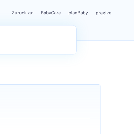
Zurück zu:
BabyCare
planBaby
pregive