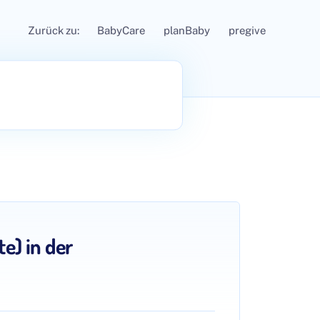
Zurück zu:
BabyCare
planBaby
pregive
e) in der